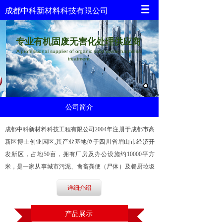
成都中科新材料科技有限公司
专业有机固废无害化处理供应商
A professional supplier of organic solid waste harmless
treatment
公司简介
成都中科新材料科技工程有限公司2004年注册于成都市高
新区博士创业园区,其产业基地位于四川省眉山市经济开
发新区，占地50亩，拥有厂房及办公设施约10000平方
米，是一家从事城市污泥、禽畜粪便（尸体）及餐厨垃圾
等有机固废处理及环保装备技术研发、生产的高科技企
详细介绍
业......
产品展示